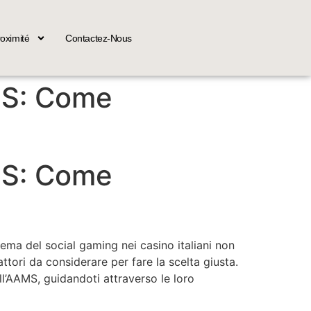
roximité
Contactez-Nous
AMS: Come
AMS: Come
ema del social gaming nei casino italiani non
ttori da considerare per fare la scelta giusta.
ll’AAMS, guidandoti attraverso le loro