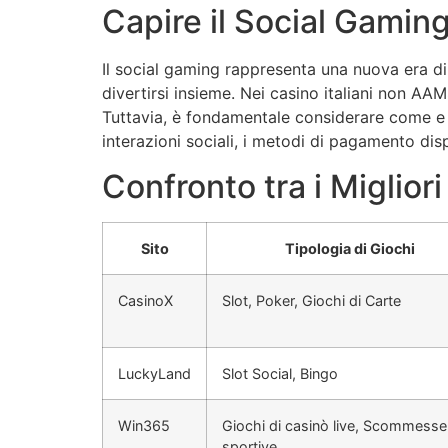
Capire il Social Gamin
Il social gaming rappresenta una nuova era di
divertirsi insieme. Nei casino italiani non AAM
Tuttavia, è fondamentale considerare come e dov
interazioni sociali, i metodi di pagamento dispo
Confronto tra i Miglior
Sito
Tipologia di Giochi
CasinoX
Slot, Poker, Giochi di Carte
LuckyLand
Slot Social, Bingo
Win365
Giochi di casinò live, Scommesse
sportive