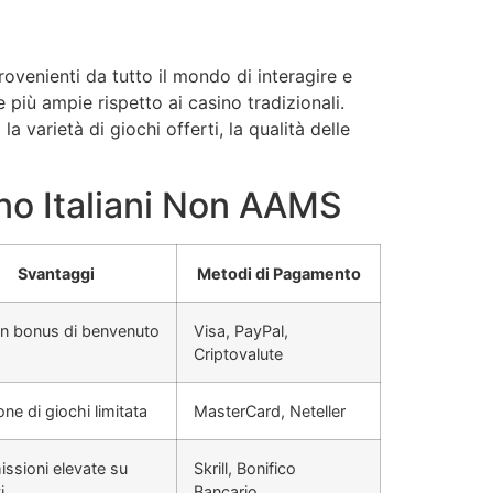
S
ovenienti da tutto il mondo di interagire e
 più ampie rispetto ai casino tradizionali.
a varietà di giochi offerti, la qualità delle
sino Italiani Non AAMS
Svantaggi
Metodi di Pagamento
n bonus di benvenuto
Visa, PayPal,
Criptovalute
one di giochi limitata
MasterCard, Neteller
ssioni elevate su
Skrill, Bonifico
i
Bancario