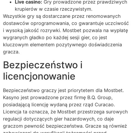
Live casino:
Gry prowadzone przez prawdziwych
krupierów w czasie rzeczywistym.
Wszystkie gry są dostarczane przez renomowanych
dostawców oprogramowania, co gwarantuje uczciwość
i wysoką jakość rozrywki. Mostbet pozwala na wypłatę
wygranych gładko po każdej sesji gier, co jest
kluczowym elementem pozytywnego doświadczenia
gracza.
Bezpieczeństwo i
licencjonowanie
Bezpieczeństwo graczy jest priorytetem dla Mostbet.
Kasyno jest prowadzone przez firmę B.Q. Group,
posiadającą licencję wydaną przez rząd Curacao.
Licencja ta oznacza, że Mostbet przestrzega surowych
regulacji dotyczących gier hazardowych, co daje
graczom pewność bezpieczeństwa. Gracze są również