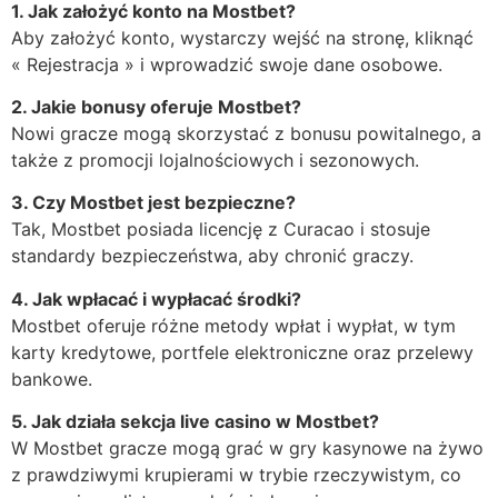
1. Jak założyć konto na Mostbet?
Aby założyć konto, wystarczy wejść na stronę, kliknąć
« Rejestracja » i wprowadzić swoje dane osobowe.
2. Jakie bonusy oferuje Mostbet?
Nowi gracze mogą skorzystać z bonusu powitalnego, a
także z promocji lojalnościowych i sezonowych.
3. Czy Mostbet jest bezpieczne?
Tak, Mostbet posiada licencję z Curacao i stosuje
standardy bezpieczeństwa, aby chronić graczy.
4. Jak wpłacać i wypłacać środki?
Mostbet oferuje różne metody wpłat i wypłat, w tym
karty kredytowe, portfele elektroniczne oraz przelewy
bankowe.
5. Jak działa sekcja live casino w Mostbet?
W Mostbet gracze mogą grać w gry kasynowe na żywo
z prawdziwymi krupierami w trybie rzeczywistym, co