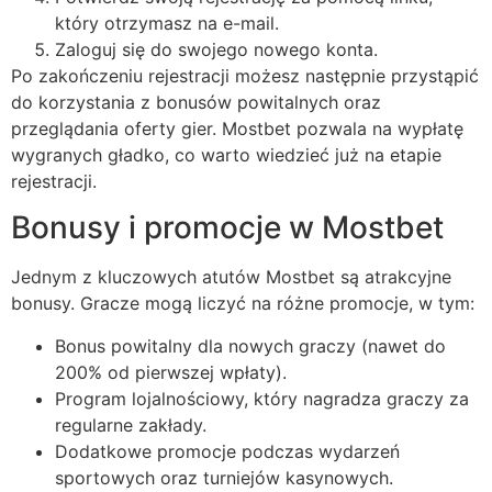
który otrzymasz na e-mail.
Zaloguj się do swojego nowego konta.
Po zakończeniu rejestracji możesz następnie przystąpić
do korzystania z bonusów powitalnych oraz
przeglądania oferty gier. Mostbet pozwala na wypłatę
wygranych gładko, co warto wiedzieć już na etapie
rejestracji.
Bonusy i promocje w Mostbet
Jednym z kluczowych atutów Mostbet są atrakcyjne
bonusy. Gracze mogą liczyć na różne promocje, w tym:
Bonus powitalny dla nowych graczy (nawet do
200% od pierwszej wpłaty).
Program lojalnościowy, który nagradza graczy za
regularne zakłady.
Dodatkowe promocje podczas wydarzeń
sportowych oraz turniejów kasynowych.