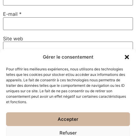
E-mail
*
Site web
Gérer le consentement
Enregistrer mon nom, mon e-mail et mon site dans le
Pour offrir les meilleures expériences, nous utilisons des technologies
navigateur pour mon prochain commentaire.
telles que les cookies pour stocker et/ou accéder aux informations des
appareils. Le fait de consentir à ces technologies nous permettra de
traiter des données telles que le comportement de navigation ou les ID
uniques sur ce site. Le fait de ne pas consentir ou de retirer son
consentement peut avoir un effet négatif sur certaines caractéristiques
et fonctions.
Adresse :
Copyright Le Zola ©
2 Rue Emile Zola, 18000
2025
Accepter
Bourges
Refuser
Gestion des cookies