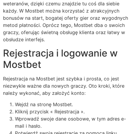
weteranów, dzięki czemu znajdzie tu coś dla siebie
każdy. W Mostbet można korzystać z atrakcyjnych
bonusów na start, bogatej oferty gier oraz wygodnych
metod płatności. Oprócz tego, Mostbet dba o swoich
graczy, oferując świetną obsługę klienta oraz łatwy w
obsłudze interfejs.
Rejestracja i logowanie w
Mostbet
Rejestracja na Mostbet jest szybka i prosta, co jest
niezwykle ważne dla nowych graczy. Oto kroki, które
należy wykonać, aby założyć konto:
Wejdź na stronę Mostbet.
Kliknij przycisk « Rejestracja ».
Wprowadź swoje dane osobowe, w tym adres e-
mail i hasło.
Potwierdź swoją rejestrację za pomocą linku,