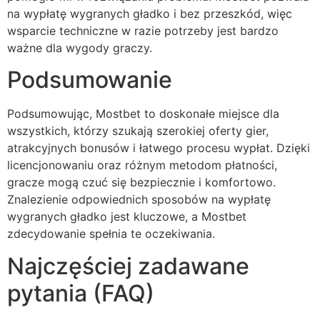
na wypłatę wygranych gładko i bez przeszkód, więc
wsparcie techniczne w razie potrzeby jest bardzo
ważne dla wygody graczy.
Podsumowanie
Podsumowując, Mostbet to doskonałe miejsce dla
wszystkich, którzy szukają szerokiej oferty gier,
atrakcyjnych bonusów i łatwego procesu wypłat. Dzięki
licencjonowaniu oraz różnym metodom płatności,
gracze mogą czuć się bezpiecznie i komfortowo.
Znalezienie odpowiednich sposobów na wypłatę
wygranych gładko jest kluczowe, a Mostbet
zdecydowanie spełnia te oczekiwania.
Najczęściej zadawane
pytania (FAQ)