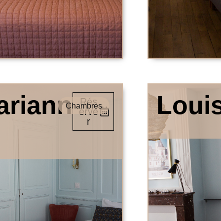
ariann
Loui
Rés
Chambres
erve
r