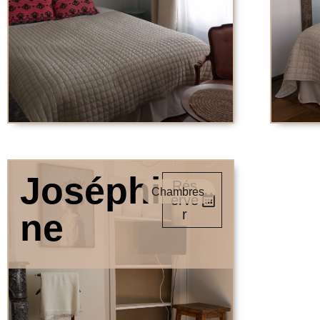
Joséphi
Rés
Chambres
erve
r
ne