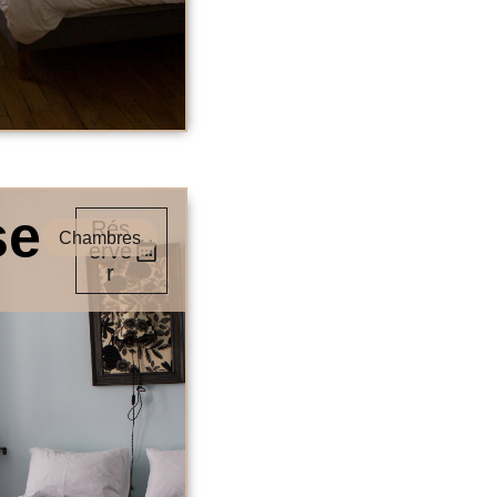
se
Rés
Chambres
erve
r