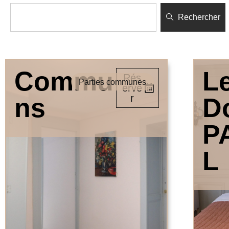
Rechercher
Commu
L
Rés
Parties communes
erve
r
ns
D
P
L