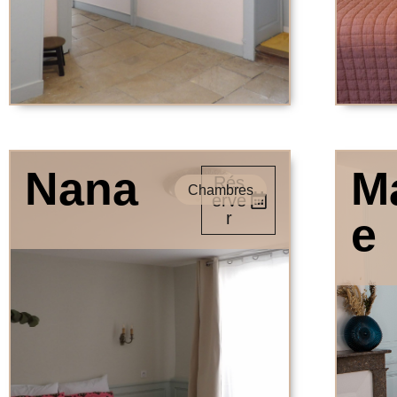
Nana
M
Rés
Chambres
erve
r
e