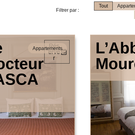
Tout
Apparte
Filtrer par :
e
L’Ab
Rés
Appartements
erve
r
octeur
Mour
ASCA