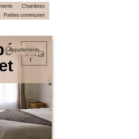
ments
Chambres
Parties communes
bé
Rés
Appartements
erve
r
et