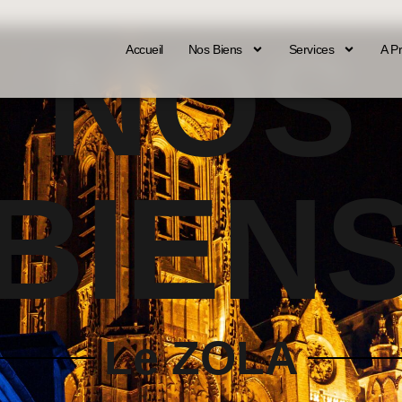
NOS
Accueil
Nos Biens
Services
A P
BIEN
Le ZOLA