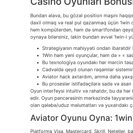
Casino Oyunları Bonusl
Bundan əlavə, bu gözəl position maşını haqqınd
daxil olmaq və real pul qazanmaq üçün 1win o
həm kompüterdən, həm də smartfondan qeydiyy
oynaya bilərsiniz, lakin bundan əvvəl 1win-i y
Strategiyanın mahiyyəti ondan ibarətdir k
1Win həm yeni oyunçular, həm də » « sadi
Bu texnologiya oyundakı hər mərcin təsa
Cədvəldə qeyd olunan rəqəmlər sistemin ç
Aviator hack axtardım, amma daha yaxş
Bu proseslər istifadəçilərə sadə və asan 
Oyun interfeysi intuitiv və rahatdır, bu da hə
edir. Oyun pəncərəsinin mərkəzində təyyarəni
olan qələbə/uduz məlumatları və yuxarıdakı ç
Aviator Oyunu Oyna: 1win
Platforma Visa, Mastercard, Skrill, Neteller, 