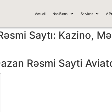
Accueil
Nos Biens
Services
A P
Rəsmi Saytı: Kazino, M
azan Rəsmi Sayti Aviat