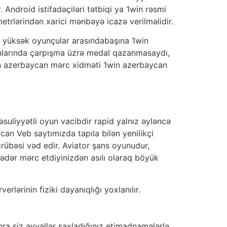
Android istifadəçiləri tətbiqi ya 1win rəsmi
trlərindən xarici mənbəyə icazə verilməlidir.
Ən yüksək oyunçular arasındabaşına 1win
unlarında çarpışma üzrə medal qazanmasaydı,
win azerbaycan mərc xidməti 1win azerbaycan
suliyyətli oyun vacibdir rapid yalnız əyləncə
an Veb saytımızda tapıla bilən yenilikçi
übəsi vəd edir. Aviator şans oyunudur,
qədər mərc etdiyinizdən asılı olaraq böyük
lərinin fiziki dayanıqlığı yoxlanılır.
nra siz əvvəllər saxladığınız etimadnamələrlə