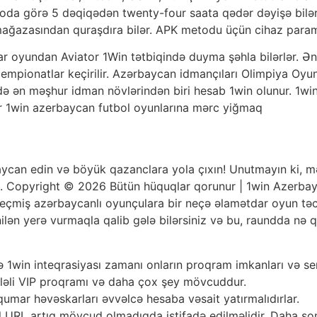
oda görə 5 dəqiqədən twenty-four saata qədər dəyişə bilər. 
mağazasından quraşdıra bilər. APK metodu üçün cihaz parame
lar oyundan Aviator 1Win tətbiqində duyma şəhla bilərlər. 
empionatlar keçirilir. Azərbaycan idmançıları Olimpiya Oy
ədə ən məşhur idman növlərindən biri hesab 1win olunur. 1
ar 1win azerbaycan futbol oyunlarına mərc yiğmaq
ycan edin və böyük qazanclara yola çıxın! Unutmayın ki, mə
n. Copyright © 2026 Bütün hüquqlar qorunur | 1win Azerbayc
çmiş azərbaycanlı oyunçulara bir neçə əlamətdar oyun təcr
ilən yerə vurmaqla qalib gələ bilərsiniz və bu, raundda nə 
1win inteqrasiyası zamanı onların proqram imkanları və server
əli VIP proqramı və daha çox şey mövcuddur.
umar həvəskarları əvvəlcə hesaba vəsait yatırmalıdırlar.
al URL artıq mövcud olmadıqda istifadə edilməlidir. Daha so