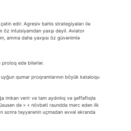
ətin edir. Agresiv bahis strategiyaları ilə
m öz intuisiyamdan yaxşı deyil. Aviator
ım, amma daha yaxşısı öz güvənimlə
proloq edə bilərlər.
qə uyğun qumar proqramlarının böyük kataloqu
 imkan verir və tam aydınlıq və şəffaflıqla
 xüsusən də » « növbəti raundda mərc edən ilk
ardan sonra təyyarənin uçmadan əvvəl ekranda