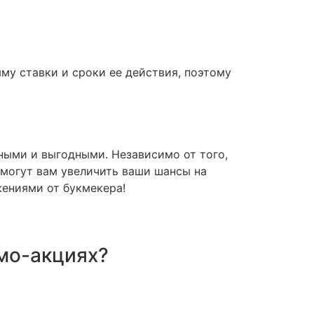
му ставки и сроки ее действия, поэтому
ными и выгодными. Независимо от того,
омогут вам увеличить ваши шансы на
жениями от букмекера!
омо-акциях?