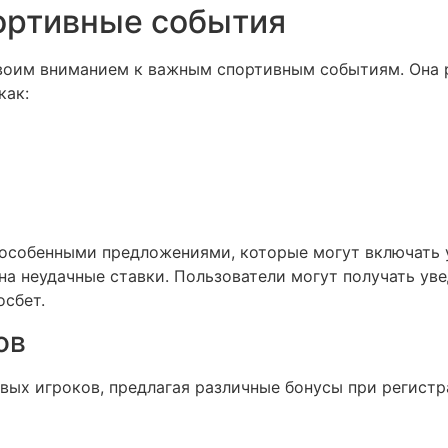
ортивные события
воим вниманием к важным спортивным событиям. Она р
как:
 особенными предложениями, которые могут включать 
на неудачные ставки. Пользователи могут получать ув
осбет.
ов
овых игроков, предлагая различные бонусы при регист