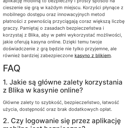
aplikację mobilną to bezpieczny i prosty sposób na
cieszenie się grą w każdym miejscu. Korzyści płynące z
mobilnego dostępu oraz innowacyjnych metod
płatności z pewnością przyciągają coraz większą liczbę
graczy. Pamiętaj o zasadach bezpieczeństwa i
korzystaj z Blika, aby w pełni wykorzystać możliwości,
jakie oferują kasyna online. Dzięki temu twoje
doświadczenie z grą będzie nie tylko przyjemne, ale
również bardziej zabezpieczone
kasyno z blikiem
.
FAQ
1. Jakie są główne zalety korzystania
z Blika w kasynie online?
Główne zalety to szybkość, bezpieczeństwo, łatwość
użycia, dostępność oraz brak dodatkowych opłat.
2. Czy logowanie się przez aplikację