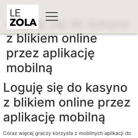
Loguję się do kasyno
z blikiem online
przez aplikację
mobilną
Loguję się do kasyno
z blikiem online przez
aplikację mobilną
Coraz więcej graczy korzysta z mobilnych aplikacji do