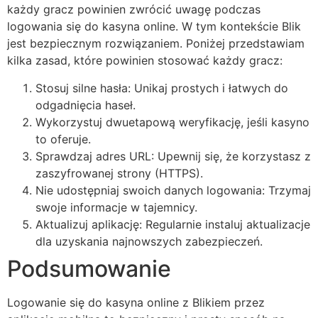
każdy gracz powinien zwrócić uwagę podczas
logowania się do kasyna online. W tym kontekście Blik
jest bezpiecznym rozwiązaniem. Poniżej przedstawiam
kilka zasad, które powinien stosować każdy gracz:
Stosuj silne hasła: Unikaj prostych i łatwych do
odgadnięcia haseł.
Wykorzystuj dwuetapową weryfikację, jeśli kasyno
to oferuje.
Sprawdzaj adres URL: Upewnij się, że korzystasz z
zaszyfrowanej strony (HTTPS).
Nie udostępniaj swoich danych logowania: Trzymaj
swoje informacje w tajemnicy.
Aktualizuj aplikację: Regularnie instaluj aktualizacje
dla uzyskania najnowszych zabezpieczeń.
Podsumowanie
Logowanie się do kasyna online z Blikiem przez