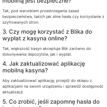
mobilną jest bezpieczne?
Tak, pod warunkiem przestrzegania zasad
bezpieczeństwa, takich jak silne hasła czy korzystanie z
szyfrowanych stron.
3. Czy mogę korzystać z Blika do
wypłat z kasyna online?
Tak, większość kasyn akceptuje Blik zarówno do
dokonywania depozytów, jak i wypłat.
4. Jak zaktualizować aplikację
mobilną kasyna?
Aby zaktualizować aplikację, przejdź do sklepu z
aplikacjami na swoim urządzeniu i sprawdź dostępność
aktualizacji.
5. Co zrobić, jeśli zapomnę hasła do