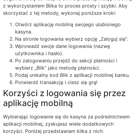
z wykorzystaniem Blika to proces prosty i szybki. Aby
skorzystać z tej metody, wykonaj poniższe kroki:
Otwórz aplikację mobilną swojego ulubionego
kasyna.
Na stronie logowania wybierz opcję „Zaloguj się”.
Wprowadź swoje dane logowania (nazwę
użytkownika i hasło).
Po zalogowaniu przejdź do sekcji płatności i
wybierz „Blik” jako metodę płatności.
Podaj unikalny kod Blik z aplikacji mobilnej banku.
Potwierdź transakcję i ciesz się grą!
Korzyści z logowania się przez
aplikację mobilną
Wybierając logowanie się do kasyna za pośrednictwem
aplikacji mobilnej, zyskujesz wiele dodatkowych
korzyści. Poniżej przedstawiam kilka z nich: