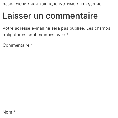
развлечение или как недопустимое поведение.
Laisser un commentaire
Votre adresse e-mail ne sera pas publiée.
Les champs
obligatoires sont indiqués avec
*
Commentaire
*
Nom
*