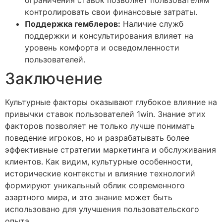
ограничения ставок позволяет пользователям
контролировать свои финансовые затраты.
Поддержка гемблеров:
Наличие служб
поддержки и консультирования влияет на
уровень комфорта и осведомленности
пользователей.
Заключение
Культурные факторы оказывают глубокое влияние на
привычки ставок пользователей 1win. Знание этих
факторов позволяет не только лучше понимать
поведение игроков, но и разрабатывать более
эффективные стратегии маркетинга и обслуживания
клиентов. Как видим, культурные особенности,
исторические контексты и влияние технологий
формируют уникальный облик современного
азартного мира, и это знание может быть
использовано для улучшения пользовательского
опыта.