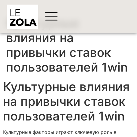
Культурные
влияния на
привычки ставок
пользователей 1win
Культурные влияния
на привычки ставок
пользователей 1win
Культурные факторы играют ключевую роль в