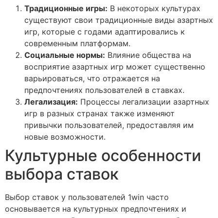
Традиционные игры:
В некоторых культурах
существуют свои традиционные виды азартных
игр, которые с годами адаптировались к
современным платформам.
Социальные нормы:
Влияние общества на
восприятие азартных игр может существенно
варьироваться, что отражается на
предпочтениях пользователей в ставках.
Легализация:
Процессы легализации азартных
игр в разных странах также изменяют
привычки пользователей, предоставляя им
новые возможности.
Культурные особенности
выбора ставок
Выбор ставок у пользователей 1win часто
основывается на культурных предпочтениях и