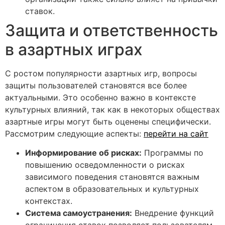
ставок.
Защита и ответственность
в азартных играх
С ростом популярности азартных игр, вопросы
защиты пользователей становятся все более
актуальными. Это особенно важно в контексте
культурных влияний, так как в некоторых обществах
азартные игры могут быть оценены специфически.
Рассмотрим следующие аспекты:
перейти на сайт
Информирование об рисках:
Программы по
повышению осведомленности о рисках
зависимого поведения становятся важным
аспектом в образовательных и культурных
контекстах.
Система самоустранения:
Внедрение функций